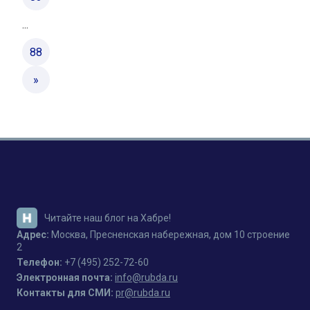
...
88
»
Читайте наш блог на Хабре!
Адрес:
Москва, Пресненская набережная, дом 10 строение
2
Телефон:
+7 (495) 252-72-60
Электронная почта:
info@rubda.ru
Контакты для СМИ:
pr@rubda.ru