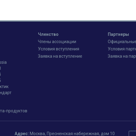
Членство
Партнеры
Члены ассоциации
Официальные
Условия вступления
Условия парт
Заявка на вступление
Заявка на па
ssia
3
4
5
ктик
андарт
та-продуктов
Адрес:
Москва, Пресненская набережная, дом 10